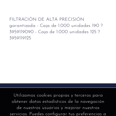
FILTRACIÓN DE ALTA PRECISIÓN
garantizada - Caja de 1.000 unidades 190 ?
3959119090 - Caja de 1.000 unidades 125 ?
3959119125
Utilizamos cookies propias y terceros para
obtener datos estadísticos de la navegación
Jomasa Innovatec
de nuestros usuarios y mejorar nuestros
servicios. Puedes configurar tus preferencias a