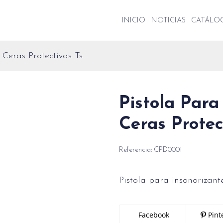
INICIO
NOTICIAS
CATÁL
 Ceras Protectivas Ts
Pistola Para
Ceras Protec
Referencia:
CPD0001
Pistola para insonorizant
Facebook
Pint