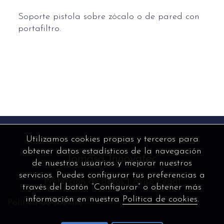
Soporte pistola sobre zócalo o de pared con
portafiltro.
Utilizamos cookies propias y terceros para
obtener datos estadísticos de la navegación
Jomasa Innovatec
de nuestros usuarios y mejorar nuestros
servicios. Puedes configurar tus preferencias a
Protección de datos
|
Aviso Legal
través del botón “Configurar” o obtener más
información en nuestra
Política de cookies
.
Política de cookies